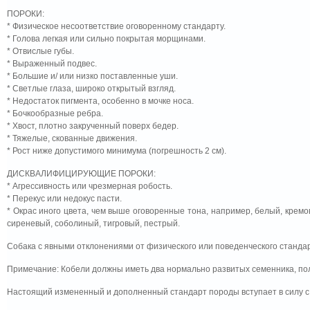
ПОРОКИ:
* Физическое несоответствие оговоренному стандарту.
* Голова легкая или сильно покрытая морщинами.
* Отвислые губы.
* Выраженный подвес.
* Большие и/ или низко поставленные уши.
* Светлые глаза, широко открытый взгляд.
* Недостаток пигмента, особенно в мочке носа.
* Бочкообразные ребра.
* Хвост, плотно закрученный поверх бедер.
* Тяжелые, скованные движения.
* Рост ниже допустимого минимума (погрешность 2 см).
ДИСКВАЛИФИЦИРУЮЩИЕ ПОРОКИ:
* Агрессивность или чрезмерная робость.
* Перекус или недокус пасти.
* Окрас иного цвета, чем выше оговоренные тона, например, белый, кремо
сиреневый, соболиный, тигровый, пестрый.
Собака с явными отклонениями от физического или поведенческого станда
Примечание: Кобели должны иметь два нормально развитых семенника, по
Настоящий измененный и дополненный стандарт породы вступает в силу с 