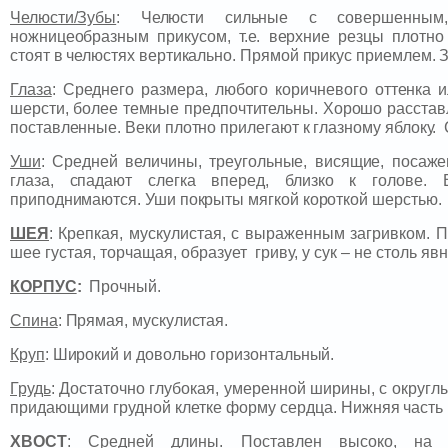
Челюсти/Зубы
: Челюсти сильные с совершенным
ножницеобразным прикусом, т.е. верхние резцы плотно
стоят в челюстях вертикально. Прямой прикус приемлем. З
Глаза
: Среднего размера, любого коричневого оттенка и
шерсти, более темные предпочтительны. Хорошо расставл
поставленные. Веки плотно прилегают к глазному яблоку.
Уши
: Средней величины, треугольные, висящие, посаж
глаза, спадают слегка вперед, близко к голове. 
приподнимаются. Уши покрыты мягкой короткой шерстью.
ШЕЯ
:
Крепкая, мускулистая, с выраженным загривком. 
шее густая, торчащая, образует гриву, у сук – не столь я
КОРПУС
:
Прочный.
Спина
: Прямая, мускулистая.
Круп
: Широкий и довольно горизонтальный.
Грудь
:
Достаточно глубокая, умеренной ширины, с округл
придающими грудной клетке форму сердца
. Нижняя часть
ХВОСТ
: Средней длины. Поставлен высоко, на