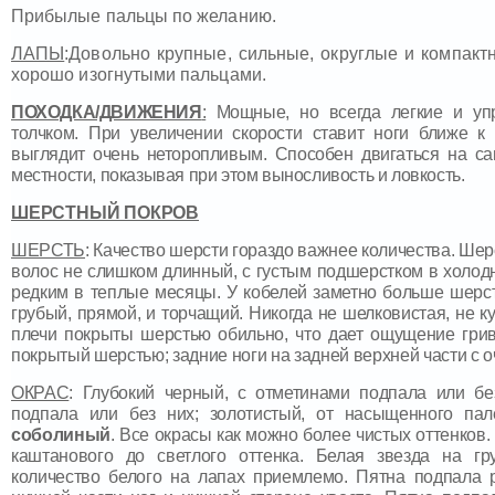
Прибылые пальцы по желанию.
ЛАПЫ
:Довольно крупные, сильные, округлые и компакт
хорошо изогнутыми пальцами.
ПОХОДКА/ДВИЖЕНИЯ
:
Мощные, но всегда легкие и уп
толчком. При увеличении скорости ставит ноги ближе к
выглядит очень неторопливым. Способен двигаться на с
местности, показывая при этом выносливость и ловкость.
ШЕРСТНЫЙ ПОКРОВ
ШЕРСТЬ
: Качество шерсти гораздо важнее количества. Шер
волос не слишком длинный, с густым подшерстком в холод
редким в теплые месяцы. У кобелей заметно больше шерсти
грубый, прямой, и торчащий. Никогда не шелковистая, не к
плечи покрыты шерстью обильно, что дает ощущение гри
покрытый шерстью; задние ноги на задней верхней части с о
ОКРАС
: Глубокий черный, с отметинами подпала или бе
подпала или без них; золотистый, от насыщенного пале
соболиный
. Все окрасы как можно более чистых оттенков
каштанового до светлого оттенка. Белая звезда на гр
количество белого на лапах приемлемо. Пятна подпала 