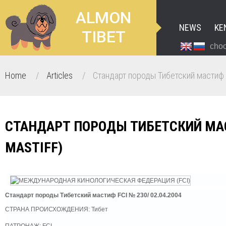
ALMON
NEWS
KE
TIBET
cho
Home
/
Articles
/
Стандарт породы Тибетский мастиф (T
СТАНДАРТ ПОРОДЫ ТИБЕТСКИЙ МА
MASTIFF)
Стандарт породы Тибетский мастиф FCI № 230/ 02.04.2004
СТРАНА ПРОИСХОЖДЕНИЯ: Тибет