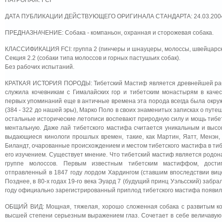
ПАТРОНАЖ: FCI
ДАТА ПУБЛИКАЦИИ ДЕЙСТВУЮЩЕГО ОРИГИНАЛА СТАНДАРТА: 24.03.200
ПРЕДНАЗНАЧЕНИЕ: Собака - компаньон, охранная и сторожевая собака.
КЛАССИФИКАЦИЯ FCI: группа 2 (пинчеры и шнауцеры, молоссы, швейцарски
Секция 2.2 (собаки типа молоссов и горных пастушьих собак).
Без рабочих испытаний.
КРАТКАЯ ИСТОРИЯ ПОРОДЫ: Тибетский Мастиф является древнейшей рабо
служила кочевникам с Гималайских гор и тибетским монастырям в качес
первых упоминаний еще в античные времена эта порода всегда была окру
(384 - 322 до нашей эры), Марко Поло в своих знаменитых записках о путеше
остальные исторические летописи воспевают природную силу и мощь тибетс
ментальную. Даже лай тибетского мастифа считается уникальным и выс
выдающиеся кинологи прошлых времен, такие, как Мартин, Яатт, Менэн,
Биландт, очарованные происхождением и местом тибетского мастифа в тиб
его изучением. Существует мнение. Что тибетский мастиф является родон
группе молоссов. Первым известным тибетским мастиффом, дости
отправленный в 1847 году лордом Хардингом (ставшим впоследствии виц
Позднее, в 80-х годах 19-го века Эуард 7 (будущий принц Уэльсский) забрал
году официально зарегистрированный приплод тибетского мастифа появил
ОБЩИЙ ВИД: Мощная, тяжелая, хорошо сложенная собака с развитым ко
высшей степени серьезным выражением глаз. Сочетает в себе величавую 