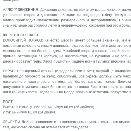
пальцами.
АЛЛЮР/ ДВИЖЕНИЯ: Движения сильные, но при этом всегда легкие и упруги
увеличении скорости движения наблюдается тенденция к бегу "след в с
аллюр производит впечатление размеренного и неторопливого. Собака
значительные расстояния легко и непринужденно, сохраняя при этом боль
ШЕРСТНЫЙ ПОКРОВ
ВОЛОСЯНОЙ ПОКРОВ: Качество шерсти имеет большее значение, чем ее к
покровный волос не слишком длинный, подшерсток плотный и достаточно в
месяцы становится более редким. У кобелей шерсти значительно больше ч
прямая, отстающая от корпуса, не шелковистая, не курчавая и не волн
шерсти образует гриву. Хвост пушистый, задние ноги в тыльной верхней ча
ОКРАС: Насыщенный черный (с подпалинами и без); голубой (с подпалин
палевого до глубокого рыжего), соболиный. Все окрасы должны быть макс
насыщенного каштанового оттенка до более светлых тонов. Допуска
допускаются минимальные белые пятна на лапах. Часто встречаются под
ног и кончике хвоста. Подпалины на морде; красивые отметины вокруг глаз
РОСТ:
Высота в холке: у кобелей: минимум 66 см (26 дюймов)
у сук: минимум 61 см (24 дюйма).
ДЕФЕКТЫ: Любое отклонение от вышеназванных пунктов считается недоста
тем, насколько сильно он отличается от стандарта.