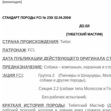
(википедия)
СТАНДАРТ ПОРОДЫ FCI № 230/ 02.04.2004/
ДО-ХИ
(ТИБЕТСКИЙ МАСТИФ)
СТРАНА ПРОИСХОЖДЕНИЯ
: Тибет.
ПАТРОНАЖ
:
FCI
.
ДАТА ПУБЛИКАЦИИ ДЕЙСТВУЮЩЕГО ОРИГИНАЛА С
ПРЕДНАЗНАЧЕНИЕ
: Собака – компаньон, охранная и ст
ИКАЦИЯ
FCI
: Группа 2 (Пинчеры и Шнауцеры, Моло
собаки и другие породы).
Секция 2.2 (собаки типа Молоссов и Горн
Без рабочих испытаний.
КРАТКАЯ ИСТОРИЯ ПОРОДЫ
:
Тибетский Мастиф (Д
рабочей породой, которая в давние века служила коче