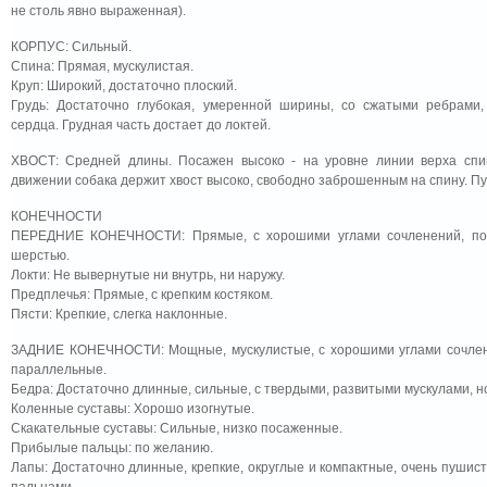
не столь явно выраженная).
КОРПУС: Сильный.
Спина: Прямая, мускулистая.
Круп: Широкий, достаточно плоский.
Грудь: Достаточно глубокая, умеренной ширины, со сжатыми ребрами
сердца. Грудная часть достает до локтей.
ХВОСТ: Средней длины. Посажен высоко - на уровне линии верха спи
движении собака держит хвост высоко, свободно заброшенным на спину. П
КОНЕЧНОСТИ
ПЕРЕДНИЕ КОНЕЧНОСТИ: Прямые, с хорошими углами сочленений, пок
шерстью.
Локти: Не вывернутые ни внутрь, ни наружу.
Предплечья: Прямые, с крепким костяком.
Пясти: Крепкие, слегка наклонные.
ЗАДНИЕ КОНЕЧНОСТИ: Мощные, мускулистые, с хорошими углами сочлене
параллельные.
Бедра: Достаточно длинные, сильные, с твердыми, развитыми мускулами, н
Коленные суставы: Хорошо изогнутые.
Скакательные суставы: Сильные, низко посаженные.
Прибылые пальцы: по желанию.
Лапы: Достаточно длинные, крепкие, округлые и компактные, очень пушис