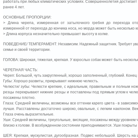
работать при любых климатических условиях. Совершеннолетия достигает мед
ранее 4 лет.
ОСНОВНЫЕ ПРОПОРЦИИ:
> Длина черепа, измеренная от затылочного гребня до перехода от
измеренной от перехода до кончика носа, но морда может быть несколько к
> Длина корпуса незначительно превышает высоту в холке.
ПОВЕДЕНИЕ/ ТЕМПЕРАМЕНТ: Независим. Надежный защитник. Требует уваж
семье и своей территории.
ГОЛОВА: Широкая, тяжелая, крепкая. У взрослых собак может быть несколько
ЧЕРЕПНАЯ ЧАСТЬ:
Череп: Большой, чуть закругленный, хорошо заполненный, глубокий. Конец
Губы: Хорошо развиты, прикрывают нижнюю челюсть.
Челюсти/ зубы: Челюсти крепкие, с идеальным, правильным и полным ножн
резцы перекрывают нижние резцы и поставлены под прямым углом к челюс
посажены плотно.
Глаза: Средней величины, возможны все оттенки карего цвета - в зависимо
лучше. Расставлены достаточно широко, овальные, с легким наклоном. Ве
Глаза очень выразительные.
Уши: Средней величины, треугольные, висящие, посажены между уровнем че
близко к голове. В возбужденном состоянии приподнимаются. Уши покрыты 
ШЕЯ: Крепкая, мускулистая, дугообразная. Подвес небольшой. Шерсть на ше