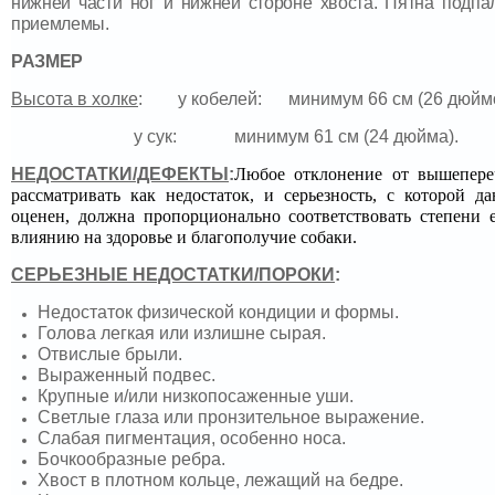
нижней части ног и нижней стороне хвоста. Пятна подпал
приемлемы.
РАЗМЕР
Высота в холке
: у кобелей: минимум 66 см (26 дюйм
у сук: минимум 61 см (24 дюйма).
НЕДОСТАТКИ/ДЕФЕКТЫ
:
Любое отклонение от вышепере
рассматривать как недостаток, и серьезность, с которой 
оценен, должна пропорционально соответствовать степени 
влиянию на здоровье и благополучие собаки.
СЕРЬЕЗНЫЕ НЕДОСТАТКИ/ПОРОКИ
:
Недостаток физической кондиции и формы.
Голова легкая или излишне сырая.
Отвислые брыли.
Выраженный подвес.
Крупные и/или низкопосаженные уши.
Светлые глаза или пронзительное выражение.
Слабая пигментация, особенно носа.
Бочкообразные ребра.
Хвост в плотном кольце, лежащий на бедре.