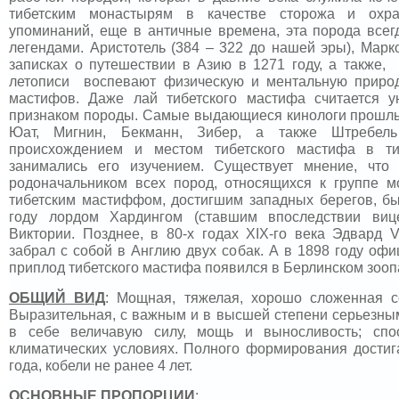
тибетским монастырям в качестве сторожа и охр
упоминаний, еще в античные времена, эта порода все
легендами. Аристотель (384 – 322 до нашей эры), Мар
записках о путешествии в Азию в 1271 году, а также,
летописи воспевают физическую и ментальную природ
мастифов. Даже лай тибетского мастифа считается 
признаком породы. Самые выдающиеся кинологи прошлых
Юат, Мигнин, Бекманн, Зибер, а также Штребель
происхождением и местом тибетского мастифа в тиб
занимались его изучением. Существует мнение, что 
родоначальником всех пород, относящихся к группе 
тибетским мастиффом, достигшим западных берегов, бы
году лордом Хардингом (ставшим впоследствии виц
Виктории. Позднее, в 80-х годах
XIX
-го века Эдвард
V
забрал с собой в Англию двух собак. А в 1898 году оф
приплод тибетского мастифа появился в Берлинском зооп
ОБЩИЙ ВИД
:
Мощная, тяжелая, хорошо сложенная с
Выразительная, с важным и в высшей степени серьезны
в себе величавую силу, мощь и выносливость; спо
климатических условиях. Полного формирования достига
года, кобели не ранее 4 лет.
ОСНОВНЫЕ ПРОПОРЦИИ
: