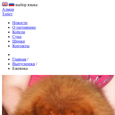
выбор языка
Алмон
Тибет
Новости
О питомнике
Кобели
Суки
Щенки
Контакты
Главная
/
Выпускники
/
Ежевика