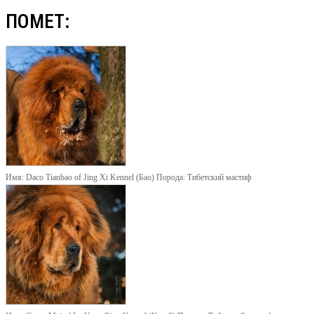
ПОМЕТ:
Имя:
Daco Tianbao of Jing Xi Kennel (Бао)
Порода:
Тибетский мастиф