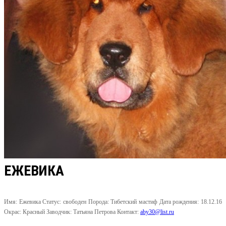
ЕЖЕВИКА
Имя:
Ежевика
Статус:
свободен
Порода:
Тибетский мастиф
Дата рождения:
18.12.16
Окрас:
Красный
Заводчик:
Татьяна Петрова
Контакт:
aby30@list.ru