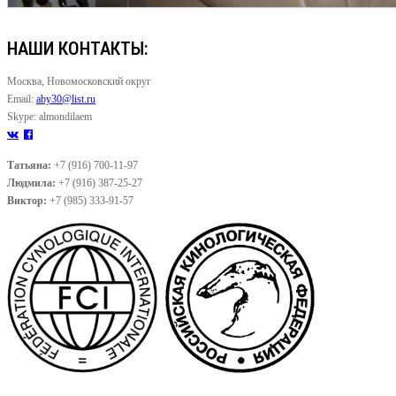
НАШИ КОНТАКТЫ:
Москва, Новомосковский округ
Email:
aby30@list.ru
Skype: almondilaem
Татьяна:
+7 (916) 700-11-97
Людмила:
+7 (916) 387-25-27
Виктор:
+7 (985) 333-91-57